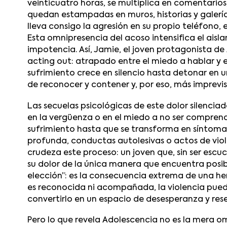
veinticuatro horas, se multiplica en comentarios
quedan estampadas en muros, historias y galería
lleva consigo la agresión en su propio teléfono,
Esta omnipresencia del acoso intensifica el aisl
impotencia. Así, Jamie, el joven protagonista de
acting out
: atrapado entre el miedo a hablar y 
sufrimiento crece en silencio hasta detonar en un 
de reconocer y contener y, por eso, más imprevis
Las secuelas psicológicas de este dolor silenci
en la vergüenza o en el miedo a no ser comprend
sufrimiento hasta que se transforma en síntoma
profunda, conductas autolesivas o actos de viol
crudeza este proceso: un joven que, sin ser escu
su dolor de la única manera que encuentra posibl
elección”: es la consecuencia extrema de una her
es reconocida ni acompañada, la violencia pue
convertirlo en un espacio de desesperanza y res
Pero lo que revela
Adolescencia
no es la mera omi