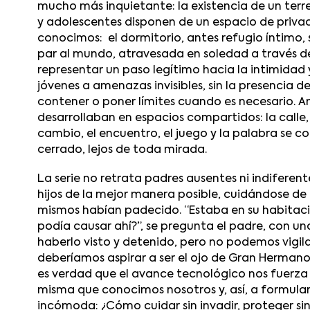
mucho más inquietante: la existencia de un terr
y adolescentes disponen de un espacio de privac
conocimos: el dormitorio, antes refugio íntimo,
par al mundo, atravesada en soledad a través de
representar un paso legítimo hacia la intimidad
jóvenes a amenazas invisibles, sin la presencia 
contener o poner límites cuando es necesario. An
desarrollaban en espacios compartidos: la calle, el
cambio, el encuentro, el juego y la palabra se c
cerrado, lejos de toda mirada.
La serie no retrata padres ausentes ni indiferent
hijos de la mejor manera posible, cuidándose de 
mismos habían padecido. “Estaba en su habitaci
podía causar ahí?”, se pregunta el padre, con u
haberlo visto y detenido, pero no podemos vigilar
deberíamos aspirar a ser el ojo de Gran Hermano
es verdad que el avance tecnológico nos fuerza 
misma que conocimos nosotros y, así, a formul
incómoda: ¿Cómo cuidar sin invadir, proteger si