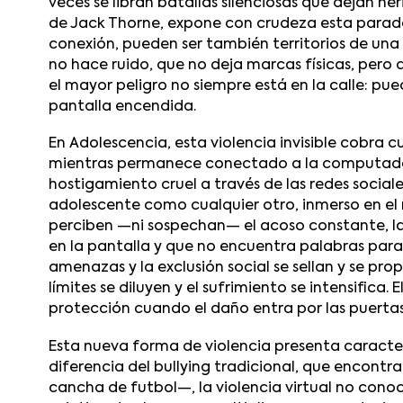
veces se libran batallas silenciosas que dejan he
de Jack Thorne, expone con crudeza esta parado
conexión, pueden ser también territorios de una v
no hace ruido, que no deja marcas físicas, pero
el mayor peligro no siempre está en la calle: pu
pantalla encendida.
En
Adolescencia
, esta violencia invisible cobra 
mientras permanece conectado a la computadora
hostigamiento cruel a través de las redes sociale
adolescente como cualquier otro, inmerso en el 
perciben —ni sospechan— el acoso constante, las
en la pantalla y que no encuentra palabras para 
amenazas y la exclusión social se sellan y se pro
límites se diluyen y el sufrimiento se intensifica.
protección cuando el daño entra por las puerta
Esta nueva forma de violencia presenta caracterís
diferencia del bullying tradicional, que encontraba
cancha de futbol—, la violencia virtual no cono