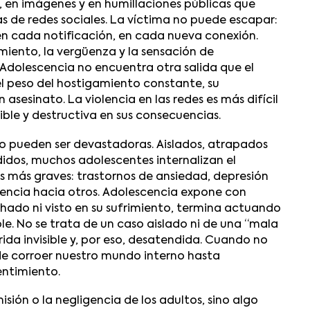
, en imágenes y en humillaciones públicas que
s de redes sociales. La víctima no puede escapar:
 en cada notificación, en cada nueva conexión.
amiento, la vergüenza y la sensación de
Adolescencia
no encuentra otra salida que el
el peso del hostigamiento constante, su
asesinato. La violencia en las redes es más difícil
ible y destructiva en sus consecuencias.
ado pueden ser devastadoras. Aislados, atrapados
idos, muchos adolescentes internalizan el
s más graves: trastornos de ansiedad, depresión
encia hacia otros.
Adolescencia
expone con
chado ni visto en su sufrimiento, termina actuando
e. No se trata de un caso aislado ni de una “mala
ida invisible y, por eso, desatendida. Cuando no
de corroer nuestro mundo interno hasta
entimiento.
sión o la negligencia de los adultos, sino algo