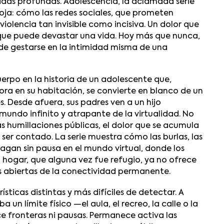
ridas profundas.
Adolescencia
, la aclamada serie
ja: cómo las redes sociales, que prometen
iolencia tan invisible como incisiva. Un dolor que
 que puede devastar una vida. Hoy más que nunca,
ede gestarse en la intimidad misma de una
cuerpo en la historia de un adolescente que,
 en su habitación, se convierte en blanco de un
s. Desde afuera, sus padres ven a un hijo
mundo infinito y atrapante de la virtualidad. No
 humillaciones públicas, el dolor que se acumula
ser contado. La serie muestra cómo las burlas, las
pagan sin pausa en el mundo virtual, donde los
 El hogar, que alguna vez fue refugio, ya no ofrece
s abiertas de la conectividad permanente.
ticas distintas y más difíciles de detectar. A
 un límite físico —el aula, el recreo, la calle o la
ce fronteras ni pausas. Permanece activa las