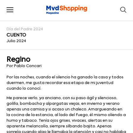
Día del Padre 2024
CUENTO
Julio 2024
Regino
Por Pablo Concari
Por las noches, cuando el silencio ha ganado la casa y todos
duermen, me gusta recordar esa etapa de mi juventud
cuando lo conocí.
Me parece verlo, ya anciano, con su paso ágil y silencioso,
golilla, bombacha y alpargatas viejas, en invierno y verano
apenas una camisa y si acaso un chaleco. Amargueando en
la cocina de la estancia, al lado del fuego, él mismo oliendo a
humo y tabaco. Tenía ojos grises, vivaces, alertas en su
aparente melancolía, siempre silbando bajito. Apenas
sonreía cuando algo le llamaba la atención y casi no hablaba