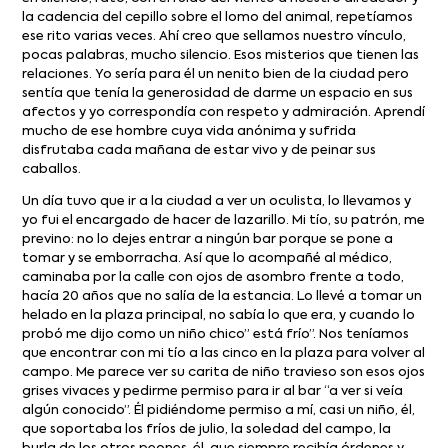
la cadencia del cepillo sobre el lomo del animal, repetíamos
ese rito varias veces. Ahí creo que sellamos nuestro vínculo,
pocas palabras, mucho silencio. Esos misterios que tienen las
relaciones. Yo sería para él un nenito bien de la ciudad pero
sentía que tenía la generosidad de darme un espacio en sus
afectos y yo correspondía con respeto y admiración. Aprendí
mucho de ese hombre cuya vida anónima y sufrida
disfrutaba cada mañana de estar vivo y de peinar sus
caballos.
Un día tuvo que ir a la ciudad a ver un oculista, lo llevamos y
yo fui el encargado de hacer de lazarillo. Mi tío, su patrón, me
previno: no lo dejes entrar a ningún bar porque se pone a
tomar y se emborracha. Así que lo acompañé al médico,
caminaba por la calle con ojos de asombro frente a todo,
hacía 20 años que no salía de la estancia. Lo llevé a tomar un
helado en la plaza principal, no sabía lo que era, y cuando lo
probó me dijo como un niño chico” está frío”. Nos teníamos
que encontrar con mi tío a las cinco en la plaza para volver al
campo. Me parece ver su carita de niño travieso son esos ojos
grises vivaces y pedirme permiso para ir al bar “a ver si veía
algún conocido”. Él pidiéndome permiso a mí, casi un niño, él,
que soportaba los fríos de julio, la soledad del campo, la