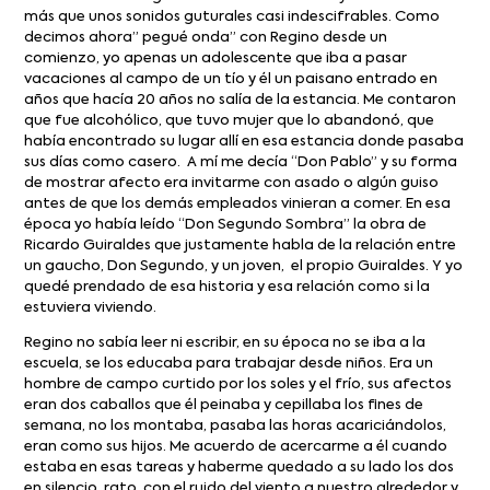
más que unos sonidos guturales casi indescifrables. Como
decimos ahora” pegué onda” con Regino desde un
comienzo, yo apenas un adolescente que iba a pasar
vacaciones al campo de un tío y él un paisano entrado en
años que hacía 20 años no salía de la estancia. Me contaron
que fue alcohólico, que tuvo mujer que lo abandonó, que
había encontrado su lugar allí en esa estancia donde pasaba
sus días como casero. A mí me decía “Don Pablo” y su forma
de mostrar afecto era invitarme con asado o algún guiso
antes de que los demás empleados vinieran a comer. En esa
época yo había leído “Don Segundo Sombra” la obra de
Ricardo Guiraldes que justamente habla de la relación entre
un gaucho, Don Segundo, y un joven, el propio Guiraldes. Y yo
quedé prendado de esa historia y esa relación como si la
estuviera viviendo.
Regino no sabía leer ni escribir, en su época no se iba a la
escuela, se los educaba para trabajar desde niños. Era un
hombre de campo curtido por los soles y el frío, sus afectos
eran dos caballos que él peinaba y cepillaba los fines de
semana, no los montaba, pasaba las horas acariciándolos,
eran como sus hijos. Me acuerdo de acercarme a él cuando
estaba en esas tareas y haberme quedado a su lado los dos
en silencio, rato, con el ruido del viento a nuestro alrededor y