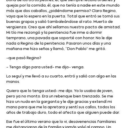
burla de los otros peones, él, que siempre recibía órdenes y
quejas por la comida, él, que no tenía a nadie en este mundo
más que dos caballos, ¿pidiéndome permiso? Claro Regino,
vaya que lo espero en la puerta. Total que entró se tomó sus
buenas grapas y salió tambaleándose al rato. Muerto de
vergüenza. Creo que ahí sellamos nuestro pacto de amistad.
Mi tío me rezongó y la penitencia fue irme a dormir
temprano, una pavada que soporté con honor. No le dije
nada a Regino de la penitencia. Pasaron unos días y una
mañana me hizo señas y llamó, “Don Pablo” me gritó.
-que pasó Regino?
- Tengo algo para usted- me dijo- venga.
Lo seguí y me llevó a su cuarto, entró y salió con algo en las
manos.
Quiero que lo tenga usted- me dijo. Yo lo usaba de joven,
pero ya no monto. Era un rebenque bien trenzado. Se me
hizo un nudo en la garganta y le dije gracias y extendí mi
mano para que me la apretara y sentí sus callos, todos los
años de trabajo duro, todo el afecto que alguien puede dar.
Ese fue el último verano que lo vi, desavenencias familiares
me distanciaron de la familia y jamás volví al campo. Un