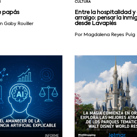
N
CULTURA
e papás
Entre la hospitalidad y 
arraigo: pensar la inmi
desde Lavapiés
n Gaby Rouiller
Por Magdalena Reyes Puig